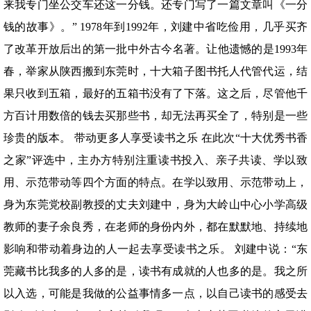
来我专门坐公交车还这一分钱。还专门写了一篇文章叫《一分
钱的故事》。” 1978年到1992年，刘建中省吃俭用，几乎买齐
了改革开放后出的第一批中外古今名著。让他遗憾的是1993年
春，举家从陕西搬到东莞时，十大箱子图书托人代管代运，结
果只收到五箱，最好的五箱书没有了下落。这之后，尽管他千
方百计用数倍的钱去买那些书，却无法再买全了，特别是一些
珍贵的版本。 带动更多人享受读书之乐 在此次“十大优秀书香
之家”评选中，主办方特别注重读书投入、亲子共读、学以致
用、示范带动等四个方面的特点。在学以致用、示范带动上，
身为东莞党校副教授的丈夫刘建中，身为大岭山中心小学高级
教师的妻子余良秀，在老师的身份内外，都在默默地、持续地
影响和带动着身边的人一起去享受读书之乐。 刘建中说：“东
莞藏书比我多的人多的是，读书有成就的人也多的是。我之所
以入选，可能是我做的公益事情多一点，以自己读书的感受去