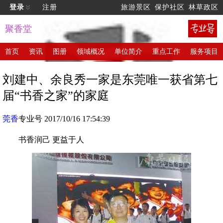
登录
注册
旅游景区
保护社区
林草政区
聚香堂
首页
资讯
图册
领域概况
单位简介
重点工作
服务项目
刘建中、余良秀一家是东莞唯一获省第七
届“书香之家”的家庭
莞香
专业号 2017/10/16 17:54:39
书香润己 更益于人