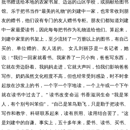
批书赠送给本地的农家书屋、边远的山区学校，或捐献给图书
馆。乐于把书当作“最美的礼物”的刘建中一家，也常常收到朋
友的赠书，他们设有专门的友人赠书专柜。朋友们都知道刘建
中一家最爱读书，因此每每把书作为礼物送给他们。算起来，
刘建中家里的书架上，至少流转了一万册以上的图书，有自己
买的、单位赠的、友人送的。 女儿刘丽莎是一名记者，她
说：“我们一回家就看书。我家养了一只小狗，爸爸写东西，
它就在旁边卧着。我妈妈走进，它就大声叫，怕我们影响爸爸
写作。奶奶虽然文化程度不高，但也经常受到感染，时不时拿
起放在沙发上的书，一个字一个字地读，一个上午或一个下午
就在读书中过去了。” 读书改变命运 书香滋润生命 “我是笨
人，有个别号叫笨伯”， “自己是笨鸟勤飞，只是勤于把读书、
写作和教学、科研联系起来，读有所用、读用结合罢了。”这
是刘建中的自谦。事实上，五十多年来，爱书、读书、买书、